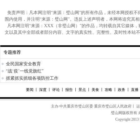
免责声明：凡本网注明“来源：璧山网”的所有作品，未经本网授权不
围内使用，并注明“来源：璧山网”。违反上述声明者，本网将追究其
凡本网注明“来源：XXX（非璧山网）”的作品，均转载自其它媒体
文以及其中全部或者部分内容、文字的真实性、完整性、及时性本站
专题推荐
全民国家安全教育
“战‘疫’一线党旗红”
抓紧抓实抓细各项防控工作
要闻
丨
深度
丨
评论
丨
报告
丨
景点
丨
美食
丨
攻略
丨
政务
丨
直播
主办:中共重庆市璧山区委 重庆市璧山区人民政府丨 
璧山网版权所有 
Copyright 2013